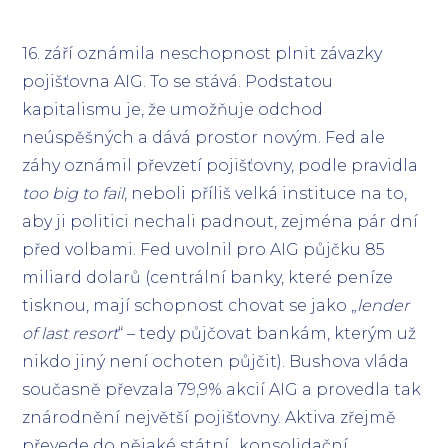
16. září oznámila neschopnost plnit závazky
pojišťovna AIG. To se stává. Podstatou
kapitalismu je, že umožňuje odchod
neúspěšných a dává prostor novým. Fed ale
záhy oznámil převzetí pojišťovny, podle pravidla
too big to fail
, neboli příliš velká instituce na to,
aby ji politici nechali padnout, zejména pár dní
před volbami. Fed uvolnil pro AIG půjčku 85
miliard dolarů (centrální banky, které peníze
tisknou, mají schopnost chovat se jako „
lender
of last resort
“ – tedy půjčovat bankám, kterým už
nikdo jiný není ochoten půjčit). Bushova vláda
současně převzala 79,9% akcií AIG a provedla tak
znárodnění největší pojišťovny. Aktiva zřejmě
převede do nějaké státní „konsolidační