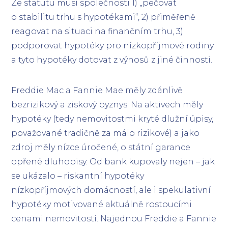
Ze statutu musí společnosti 1) „pečovat
o stabilitu trhu s hypotékami“, 2) přiměřeně
reagovat na situaci na finančním trhu, 3)
podporovat hypotéky pro nízkopříjmové rodiny
a tyto hypotéky dotovat z výnosů z jiné činnosti.
Freddie Mac a Fannie Mae měly zdánlivě
bezrizikový a ziskový byznys. Na aktivech měly
hypotéky (tedy nemovitostmi kryté dlužní úpisy,
považované tradičně za málo rizikové) a jako
zdroj měly nízce úročené, o státní garance
opřené dluhopisy. Od bank kupovaly nejen – jak
se ukázalo – riskantní hypotéky
nízkopříjmových domácností, ale i spekulativní
hypotéky motivované aktuálně rostoucími
cenami nemovitostí. Najednou Freddie a Fannie