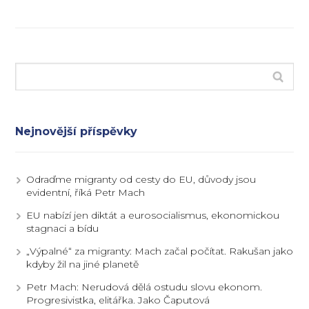
Nejnovější příspěvky
Odraďme migranty od cesty do EU, důvody jsou
evidentní, říká Petr Mach
EU nabízí jen diktát a eurosocialismus, ekonomickou
stagnaci a bídu
„Výpalné“ za migranty: Mach začal počítat. Rakušan jako
kdyby žil na jiné planetě
Petr Mach: Nerudová dělá ostudu slovu ekonom.
Progresivistka, elitářka. Jako Čaputová