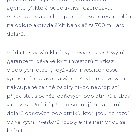
agentury“, která bude aktiva rozprodávat.
A Bushova vláda chce protlačit Kongresem plán
na odkup aktiv dalších bank až za 700 miliard
dolarů.
Vláda tak vytváří klasický
morální hazard
. Svými
garancemi dává velkým investorům vzkaz:
V dobrých letech, když vaše investice nesou
výnos, máte právo na výnos. Když hrozí, že vámi
nakoupené cenné papíry nikdo neproplatí,
přijde stát s penězi daňových poplatníků a zbaví
vás rizika. Politici přeci disponují miliardami
dolarů daňových poplatníků, kteří jsou na rozdíl
od velkých investorů rozptýlení a nemohou se
bránit.