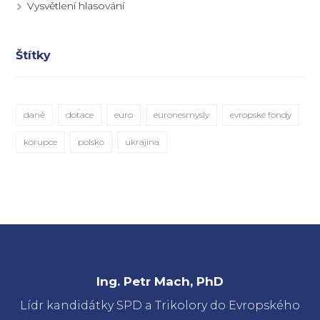
Vysvětlení hlasování
Štítky
daně
dotace
euro
euronesmysly
evropské fondy
korupce
polsko
ukrajina
Ing. Petr Mach, PhD
Lídr kandidátky SPD a Trikolory do Evropského