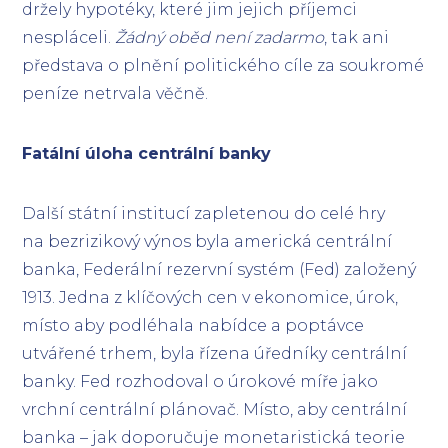
držely hypotéky, které jim jejich příjemci
nespláceli.
Žádný oběd není zadarmo
, tak ani
představa o plnění politického cíle za soukromé
peníze netrvala věčně.
Fatální úloha centrální banky
Další státní institucí zapletenou do celé hry
na bezrizikový výnos byla americká centrální
banka, Federální rezervní systém (Fed) založený
1913. Jedna z klíčových cen v ekonomice, úrok,
místo aby podléhala nabídce a poptávce
utvářené trhem, byla řízena úředníky centrální
banky. Fed rozhodoval o úrokové míře jako
vrchní centrální plánovač. Místo, aby centrální
banka – jak doporučuje monetaristická teorie