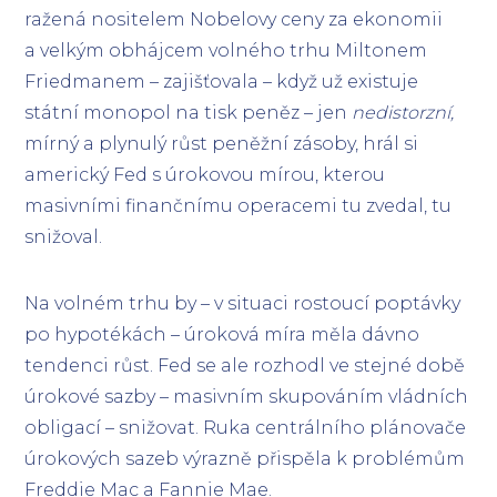
ražená nositelem Nobelovy ceny za ekonomii
a velkým obhájcem volného trhu Miltonem
Friedmanem – zajišťovala – když už existuje
státní monopol na tisk peněz – jen
nedistorzní,
mírný a plynulý růst peněžní zásoby, hrál si
americký Fed s úrokovou mírou, kterou
masivními finančnímu operacemi tu zvedal, tu
snižoval.
Na volném trhu by – v situaci rostoucí poptávky
po hypotékách – úroková míra měla dávno
tendenci růst. Fed se ale rozhodl ve stejné době
úrokové sazby – masivním skupováním vládních
obligací – snižovat. Ruka centrálního plánovače
úrokových sazeb výrazně přispěla k problémům
Freddie Mac a Fannie Mae.