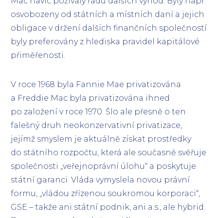
Mac navíc požívaly řadu dalších výhod: Byly např.
osvobozeny od státních a místních daní a jejich
obligace v držení dalších finančních společností
byly preferovány z hlediska pravidel kapitálové
přiměřenosti.
V roce 1968 byla Fannie Mae privatizována
a Freddie Mac byla privatizována ihned
po založení v roce 1970. Šlo ale přesně o ten
falešný druh neokonzervativní privatizace,
jejímž smyslem je aktuálně získat prostředky
do státního rozpočtu, která ale současně svěřuje
společnosti „veřejnoprávní úlohu“ a poskytuje
státní garanci. Vláda vymyslela novou právní
formu, „vládou zřízenou soukromou korporaci“,
GSE – takže ani státní podnik, ani a.s., ale hybrid.