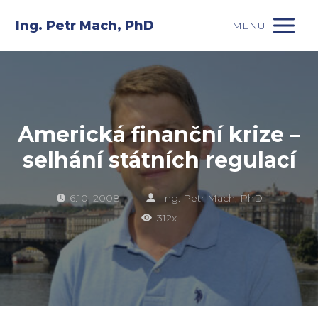
Ing. Petr Mach, PhD
MENU
Americká finanční krize –
selhání státních regulací
6.10. 2008
Ing. Petr Mach, PhD
312x