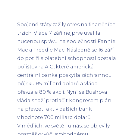
Spojené státy zažily otřes na finančních
trzích. Vláda 7. září nejprve uvalila
nucenou správu na společnosti Fannie
Mae a Freddie Mac. Následně se 16. září
do potíží s platební schopností dostala
pojišťovna AIG, které americká
centrální banka poskytla záchrannou
půjčku 85 miliard dolarů a vláda
převzala 80 % akcií. Nyní se Bushova
vláda snaží protlačit Kongresem plán
na převzetí aktiv dalších bank
v hodnotě 700 miliard dolarů.
V médiích, ve světě i u nás, se objevily
posměšky vůči svobodnému