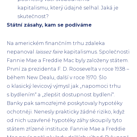
kapitalismu, který údajně selhal. Jaká je
skutečnost?
Státní zásahy, kam se podíváme
Na americkém finančním trhu zdaleka
nepanoval
laissez faire
kapitalismus. Společnosti
Fannie Mae a Freddie Mac byly založeny státem.
První za prezidenta F. D. Roosevelta v roce 1938 –
během New Dealu, další v roce 1970. Šlo
o klasický levicový výmysl jak „napomoci trhu
s bydlením“ a „zlepšit dostupnost bydlení“.
Banky pak samozřejmě poskytovaly hypotéky
ochotněji. Nenesly prakticky žádné riziko, když
od nich uzavřené hypotéky záhy skoupily tyto
státem zřízené instituce. Fannie Mae a Freddie