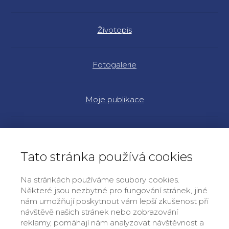
Životopis
Fotogalerie
Moje publikace
Náš program
Tato stránka používá cookies
Články a rozhovory
Na stránkách používáme soubory cookies.
Některé jsou nezbytné pro fungování stránek, jiné
nám umožňují poskytnout vám lepší zkušenost při
Práce v EP 2014-17
návštěvě našich stránek nebo zobrazování
reklamy, pomáhají nám analyzovat návštěvnost a