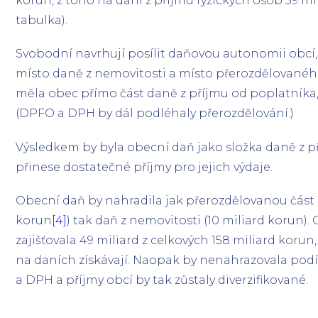
korun, z toho na dani z příjmu fyzických osob 39 mil
tabulka).
Svobodní navrhují posílit daňovou autonomii obcí
místo daně z nemovitosti a místo přerozdělované
měla obec přímo část daně z příjmu od poplatníka, k
(DPFO a DPH by dál podléhaly přerozdělování.)
Výsledkem by byla obecní daň jako složka daně z p
přinese dostatečné příjmy pro jejich výdaje.
Obecní daň by nahradila jak přerozdělovanou část
korun
[4]
) tak daň z nemovitosti (10 miliard korun).
zajišťovala 49 miliard z celkových 158 miliard korun
na daních získávají. Naopak by nenahrazovala pod
a DPH a příjmy obcí by tak zůstaly diverzifikované.