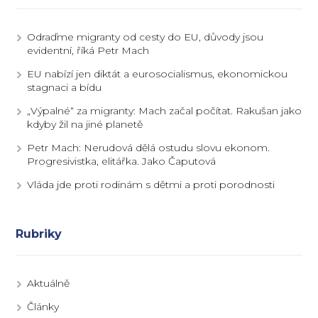
Odraďme migranty od cesty do EU, důvody jsou
evidentní, říká Petr Mach
EU nabízí jen diktát a eurosocialismus, ekonomickou
stagnaci a bídu
„Výpalné“ za migranty: Mach začal počítat. Rakušan jako
kdyby žil na jiné planetě
Petr Mach: Nerudová dělá ostudu slovu ekonom.
Progresivistka, elitářka. Jako Čaputová
Vláda jde proti rodinám s dětmi a proti porodnosti
Rubriky
Aktuálně
Články