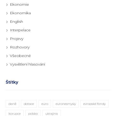
Ekonomie
Ekonomika
English
Interpelace
Projevy
Rozhovory
Všeobecné
Vysvětlení hlasování
Štítky
daně
dotace
euro
euronesmysly
evropské fondy
korupce
polsko
ukrajina