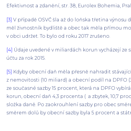
Efektivnost a zdanění, str. 38, Eurolex Bohemia, Pr
[3]
V případě OSVČ šla až do loňska třetina výnosu 
měl živnostník bydliště a obec tak měla přímou mo
v obci udržet. To bylo od roku 2017 zrušeno.
[4]
Údaje uvedené v miliardách korun vycházejí ze 
účtu za rok 2015.
[5]
Kdyby obecní daň měla přesně nahradit stávajíc
z nemovitosti (10 miliard) a obecní podíl na DPFO (39
ze současné sazby 15 procent, která na DPFO vybírá 
korun, obecní daň 4,3 procenta ( a zbytek, 10,7 proce
složka daně. Po zaokrouhlení sazby pro obec směr
směrem dolů by obecní sazby byla 5 procent a státn