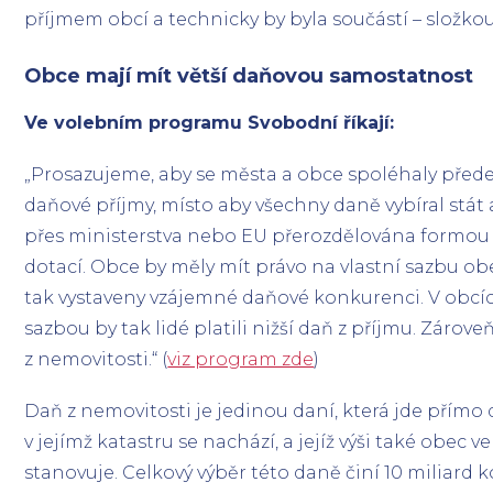
příjmem obcí a technicky by byla součástí – složkou
Obce mají mít větší daňovou samostatnost
Ve volebním programu Svobodní říkají:
„Prosazujeme, aby se města a obce spoléhaly přede
daňové příjmy, místo aby všechny daně vybíral stát a
přes ministerstva nebo EU přerozdělována formou
dotací. Obce by měly mít právo na vlastní sazbu ob
tak vystaveny vzájemné daňové konkurenci. V obcíc
sazbou by tak lidé platili nižší daň z příjmu. Zárov
z nemovitosti.“ (
viz program zde
)
Daň z nemovitosti je jedinou daní, která jde přímo
v jejímž katastru se nachází, a jejíž výši také obec 
stanovuje. Celkový výběr této daně činí 10 miliard 