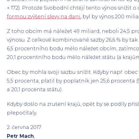
+ 172). Protože Svobodní chtějí tento výnos snížit o 
formou zvýšení slevy na dani
, byl by výnos 200 mili
Z toho obcím má náležet 49 miliard, neboli 24,5 p
výnosu. Z celkové kombinované sazby 26,6 % by tak 
6,5 procentního bodu mělo náležet obcím, zatímco 
20,1 procentního bodu mělo náležet státu (a krajům
Obec by mohla svoji sazbu snížit. Kdyby např. obec 
5,5 procenta, platil by poplatník jen 25,6 procenta 
a 20,1 procenta státu).
Kdyby došlo na zrušení krajů, opět by se podíly p
přepočítaly.
2. června 2017
Petr Mach
,