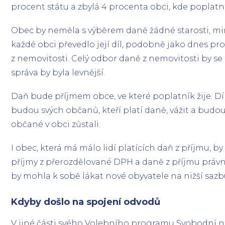
procent státu a zbylá 4 procenta obci, kde poplatní
Obec by neměla s výběrem daně žádné starosti, min
každé obci převedlo její díl, podobně jako dnes pr
z nemovitosti. Celý odbor daně z nemovitosti by se
správa by byla levnější.
Daň bude příjmem obce, ve které poplatník žije. D
budou svých občanů, kteří platí daně, vážit a budou 
občané v obci zůstali.
I obec, která má málo lidí platících daň z příjmu, b
příjmy z přerozdělované DPH a daně z příjmu právn
by mohla k sobě lákat nové obyvatele na nižší sazb
Kdyby došlo na spojení odvodů
V jiné části svého Volebního programu Svobodní na