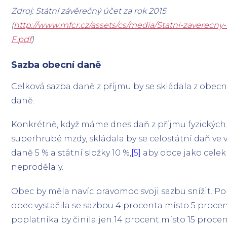
Zdroj: Státní závěrečný účet za rok 2015
(
http://www.mfcr.cz/assets/cs/media/Statni-zaverecny
F.pdf
)
Sazba obecní daně
Celková sazba daně z příjmu by se skládala z obecní
daně.
Konkrétně, když máme dnes daň z příjmu fyzických o
superhrubé mzdy, skládala by se celostátní daň ve v
daně 5 % a státní složky 10 %,
[5]
aby obce jako cele
neprodělaly.
Obec by měla navíc pravomoc svoji sazbu snížit. P
obec vystačila se sazbou 4 procenta místo 5 procen
poplatníka by činila jen 14 procent místo 15 procent