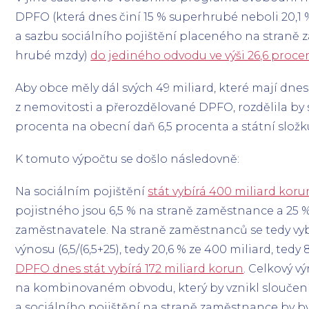
DPFO (která dnes činí 15 % superhrubé neboli 20,1
a sazbu sociálního pojištění placeného na straně 
hrubé mzdy)
do jediného odvodu ve výši 26,6 proc
Aby obce měly dál svých 49 miliard, které mají dnes
z nemovitosti a přerozdělované DPFO, rozdělila by 
procenta na obecní daň 6,5 procenta a státní složk
K tomuto výpočtu se došlo následovně:
Na sociálním pojištění
stát vybírá 400 miliard kor
pojistného jsou 6,5 % na straně zaměstnance a 25 
zaměstnavatele. Na straně zaměstnanců se tedy vyb
výnosu (6,5/(6,5+25), tedy 20,6 % ze 400 miliard, tedy 
DPFO dnes stát vybírá 172 miliard korun
. Celkový v
na kombinovaném obvodu, který by vznikl slouč
a sociálního pojištění na straně zaměstnance by byl