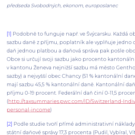
předseda Svobodných, ekonom, europoslanec
[1]
Podobně to funguje např. ve Švýcarsku. Každá obe
sazbu daně z příjmu, poplatník ale vyplňuje jedno d
daň jednou platbou a daňová správa pak pošle obci
Obce si určují svoji sazbu jako procento kantonáln
v kantonu Ženeva nejnižší sazbu má město Gentho
sazby) a nejvyšší obec Chancy (51 % kantonální dan
mají sazbu 45,5 % kantonální daně. Kantonální daň 
příjmu 0-19 procent. Federální daň činí 0-11,5 proce
(
http://taxsummaries.pwc.com/ID/Switzerland-Indiv
personal-income
)
[2]
Podle studie tvoří přímé administrativní náklad
státní daňové správy 17,3 procenta (Pudil, Vybíral, Vít