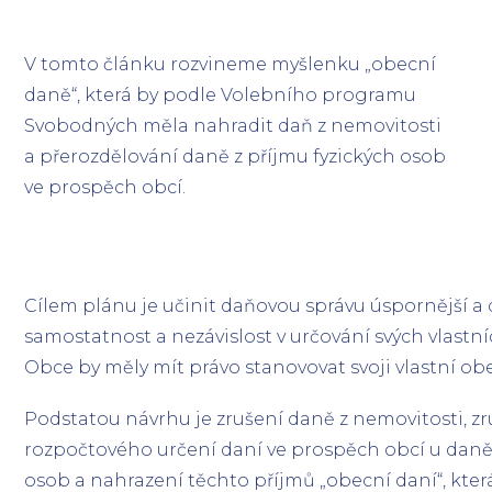
V tomto článku rozvineme myšlenku „obecní
daně“, která by podle Volebního programu
Svobodných měla nahradit daň z nemovitosti
a přerozdělování daně z příjmu fyzických osob
ve prospěch obcí.
Cílem plánu je učinit daňovou správu úspornější a 
samostatnost a nezávislost v určování svých vlastn
Obce by měly mít právo stanovovat svoji vlastní ob
Podstatou návrhu je zrušení daně z nemovitosti, z
rozpočtového určení daní ve prospěch obcí u daně 
osob a nahrazení těchto příjmů „obecní daní“, kter