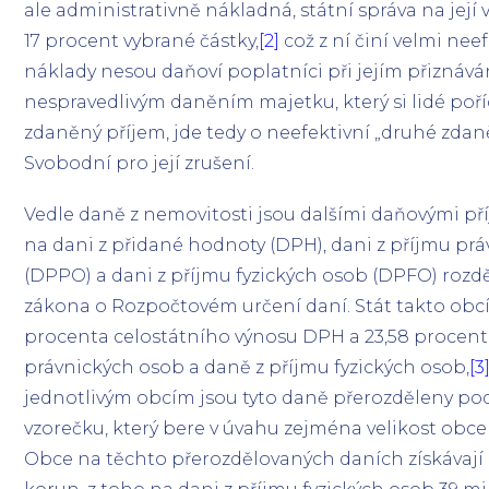
ale administrativně nákladná, státní správa na její
17 procent vybrané částky,
[2]
což z ní činí velmi nee
náklady nesou daňoví poplatníci při jejím přiznáván
nespravedlivým daněním majetku, který si lidé poříd
zdaněný příjem, jde tedy o neefektivní „druhé zdaně
Svobodní pro její zrušení.
Vedle daně z nemovitosti jsou dalšími daňovými pří
na dani z přidané hodnoty (DPH), dani z příjmu pr
(DPPO) a dani z příjmu fyzických osob (DPFO) roz
zákona o Rozpočtovém určení daní. Stát takto obcí
procenta celostátního výnosu DPH a 23,58 procent
právnických osob a daně z příjmu fyzických osob,
[3
jednotlivým obcím jsou tyto daně přerozděleny pod
vzorečku, který bere v úvahu zejména velikost obce
Obce na těchto přerozdělovaných daních získávají 