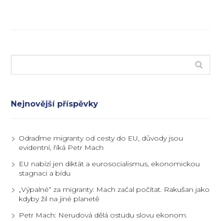
Nejnovější příspěvky
Odraďme migranty od cesty do EU, důvody jsou
evidentní, říká Petr Mach
EU nabízí jen diktát a eurosocialismus, ekonomickou
stagnaci a bídu
„Výpalné“ za migranty: Mach začal počítat. Rakušan jako
kdyby žil na jiné planetě
Petr Mach: Nerudová dělá ostudu slovu ekonom.