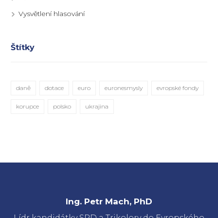
Vysvětlení hlasování
Štítky
daně
dotace
euro
euronesmysly
evropské fondy
korupce
polsko
ukrajina
Ing. Petr Mach, PhD
Lídr kandidátky SPD a Trikolory do Evropského