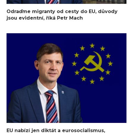
Odraďme migranty od cesty do EU, důvody
jsou evidentní, říká Petr Mach
EU nabízí jen diktát a eurosocialismus,