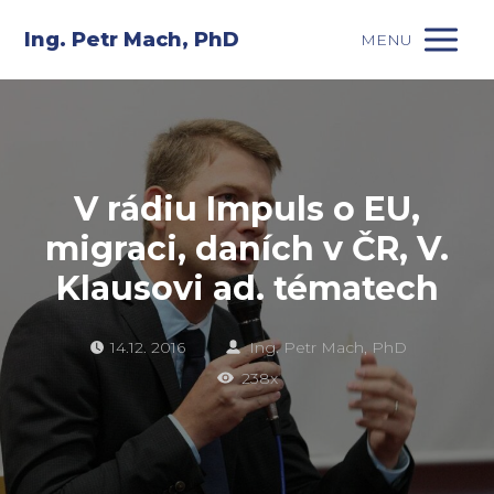
Ing. Petr Mach, PhD
MENU
V rádiu Impuls o EU,
migraci, daních v ČR, V.
Klausovi ad. tématech
14.12. 2016
Ing. Petr Mach, PhD
238x