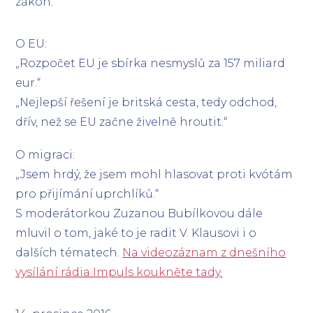
zákon.“
O EU:
„Rozpočet EU je sbírka nesmyslů za 157 miliard
eur.“
„Nejlepší řešení je britská cesta, tedy odchod,
dřív, než se EU začne živelně hroutit.“
O migraci:
„Jsem hrdý, že jsem mohl hlasovat proti kvótám
pro přijímání uprchlíků.“
S moderátorkou Zuzanou Bubílkovou dále
mluvil o tom, jaké to je radit V. Klausovi i o
dalších tématech.
Na videozáznam z dnešního
vysílání rádia Impuls koukněte tady.