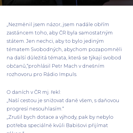
„Nezměnil jsem názor, jsem nadále obřím
zastáncem toho, aby ČR byla samostatným
státem. Jen nechci, aby to bylo jediným
tématem Svobodných, abychom pozapomněli
na další důležitá témata, která se týkají svobod
občanů,“prohlásil Petr Mach v dnešním
rozhovoru pro Rádio Impuls.
O daních v ČR mj. řekl:
„Naší cestou je snižovat daně všem, s daňovou
progresí nes
ouhlasím.“
„Zrušil bych dotace a výhody, pak by nebylo
potřeba speciálně kvůli Babišovi přijímat