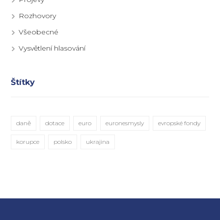
Rozhovory
Všeobecné
Vysvětlení hlasování
Štítky
daně
dotace
euro
euronesmysly
evropské fondy
korupce
polsko
ukrajina