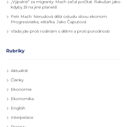
„Výpalné“ za migranty: Mach začal počítat. Rakušan jako
kdyby žil na jiné planetě
Petr Mach: Nerudová dělá ostudu slovu ekonom.
Progresivistka, elitářka. Jako Čaputová
Vláda jde proti rodinám s dětmi a proti porodnosti
Rubriky
Aktuálně
Články
Ekonomie
Ekonomika
English
Interpelace
Projevy