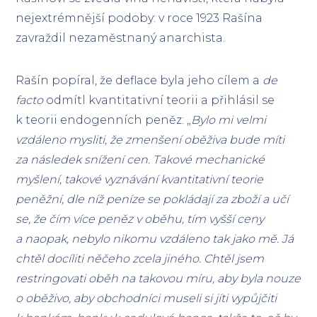
nejextrémnější podoby: v roce 1923 Rašína
zavraždil nezaměstnaný anarchista.
Rašín popíral, že deflace byla jeho cílem a
de
facto
odmítl kvantitativní teorii a přihlásil se
k teorii endogenních peněz: „
Bylo mi velmi
vzdáleno mysliti, že zmenšení oběživa bude míti
za následek snížení cen. Takové mechanické
myšlení, takové vyznávání kvantitativní teorie
peněžní, dle níž peníze se pokládají za zboží a učí
se, že čím více peněz v oběhu, tím vyšší ceny
a naopak, nebylo nikomu vzdáleno tak jako mě. Já
chtěl docíliti něčeho zcela jiného. Chtěl jsem
restringovati oběh na takovou míru, aby byla nouze
o oběživo, aby obchodníci museli si jíti vypůjčiti