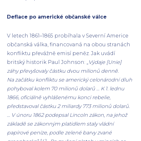
Deflace po americké občanské válce
V letech 1861–1865 probíhala v Severní Americe
občanská válka, financovaná na obou stranách
konfliktu převážně emisí peněz. Jak uvádí
britský historik Paul Johnson: „
Výdaje [Unie]
záhy převyšovaly částku dvou milionů denně.
Na začátku konfliktu se americký celonárodní dluh
pohyboval kolem 70 milionů dolarů … K 1. lednu
1866, oficiálně vyhlášenému konci rebelie,
představoval částku 2 miliardy 773 milionů dolarů.
… V únoru 1862 podepsal Lincoln zákon, na jehož
základě se zákonným platidlem staly vládní
papírové peníze, podle zelené barvy zvané