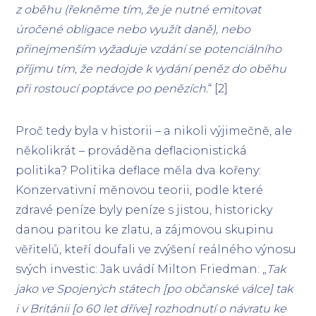
z oběhu (řekněme tím, že je nutné emitovat
úročené obligace nebo využít daně), nebo
přinejmenším vyžaduje vzdání se potenciálního
příjmu tím, že nedojde k vydání peněz do oběhu
při rostoucí poptávce po penězích.
“ [2]
Proč tedy byla v historii – a nikoli výjimečně, ale
několikrát – prováděna deflacionistická
politika? Politika deflace měla dva kořeny:
Konzervativní měnovou teorii, podle které
zdravé peníze byly peníze s jistou, historicky
danou paritou ke zlatu, a zájmovou skupinu
věřitelů, kteří doufali ve zvýšení reálného výnosu
svých investic: Jak uvádí Milton Friedman: „
Tak
jako ve Spojených státech [po občanské válce] tak
i v Británii [o 60 let dříve] rozhodnutí o návratu ke