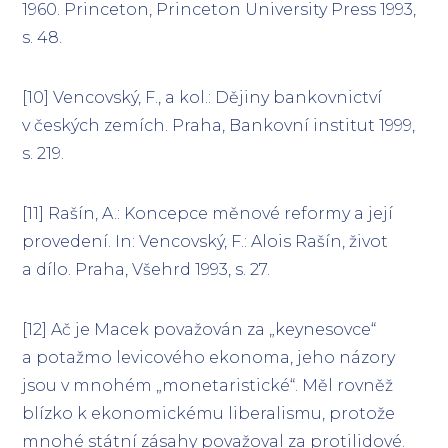
1960. Princeton, Princeton University Press 1993,
s. 48.
[10] Vencovský, F., a kol.: Dějiny bankovnictví
v českých zemích. Praha, Bankovní institut 1999,
s. 219.
[11] Rašín, A.: Koncepce měnové reformy a její
provedení. In: Vencovský, F.: Alois Rašín, život
a dílo. Praha, Všehrd 1993, s. 27.
[12] Ač je Macek považován za „keynesovce“
a potažmo levicového ekonoma, jeho názory
jsou v mnohém „monetaristické“. Měl rovněž
blízko k ekonomickému liberalismu, protože
mnohé státní zásahy považoval za protilidové.