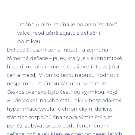
Jméno Aloise Rašína je po první světové
válce neodlučně spjato s deflační
politikou.
Deflace (klesání cen a mezd) – a zejména
záměrná deflace – je jev, který je v ekonomické
historii mnohem méně častý než inflace (růst
cen a mezd). V tomto textu nebudu hodnotit
nespornou Rašínovu zásluhu na tom, že
Československo bylo čestnou výjimkou, když
všude v okolí našeho státu ničily hospodářství
hyperinflace vyvolané chronickými deficity
státních rozpočtů financovanými tištěním
peněz. Zabývat se zde budu fenoménem
deflace, což je jev, který se opět po desetiletích