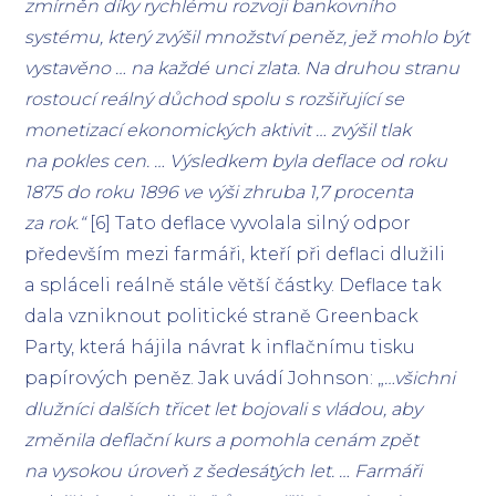
zmírněn díky rychlému rozvoji bankovního
systému, který zvýšil množství peněz, jež mohlo být
vystavěno … na každé unci zlata. Na druhou stranu
rostoucí reálný důchod spolu s rozšiřující se
monetizací ekonomických aktivit … zvýšil tlak
na pokles cen. … Výsledkem byla deflace od roku
1875 do roku 1896 ve výši zhruba 1,7 procenta
za rok.“
[6] Tato deflace vyvolala silný odpor
především mezi farmáři, kteří při deflaci dlužili
a spláceli reálně stále větší částky. Deflace tak
dala vzniknout politické straně Greenback
Party, která hájila návrat k inflačnímu tisku
papírových peněz. Jak uvádí Johnson: „
…všichni
dlužníci dalších třicet let bojovali s vládou, aby
změnila deflační kurs a pomohla cenám zpět
na vysokou úroveň z šedesátých let. … Farmáři