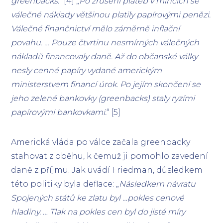
greenbacks.
“ [4] „
Po zrušení plateb v mincích se
válečné náklady většinou platily papírovými penězi.
Válečné finančnictví mělo záměrně inflační
povahu. … Pouze čtvrtinu nesmírných válečných
nákladů financovaly daně. Až do občanské války
nesly cenné papíry vydané americkým
ministerstvem financí úrok. Po jejím skončení se
jeho zelené bankovky (greenbacks) staly ryzími
papírovými bankovkami.
“ [5]
Americká vláda po válce začala greenbacky
stahovat z oběhu, k čemuž ji pomohlo zavedení
daně z příjmu. Jak uvádí Friedman, důsledkem
této politiky byla deflace: „
Následkem návratu
Spojených států ke zlatu byl …pokles cenové
hladiny. … Tlak na pokles cen byl do jisté míry