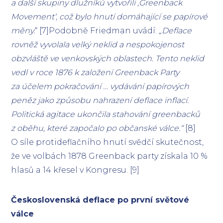
a další skupiny dlužníků vytvořili ‚Greenback
Movement‘, což bylo hnutí domáhající se papírové
měny.
“ [7]Podobně Friedman uvádí:
„Deflace
rovněž vyvolala velký neklid a nespokojenost
obzvláště ve venkovských oblastech. Tento neklid
vedl v roce 1876 k založení Greenback Party
za účelem pokračování … vydávání papírových
peněz jako způsobu nahrazení deflace inflací.
Politická agitace ukončila stahování greenbacků
z oběhu, které započalo po občanské válce.“
[8]
O síle protideflačního hnutí svědčí skutečnost,
že ve volbách 1878 Greenback party získala 10 %
hlasů a 14 křesel v Kongresu. [9]
Československá deflace po první světové
válce