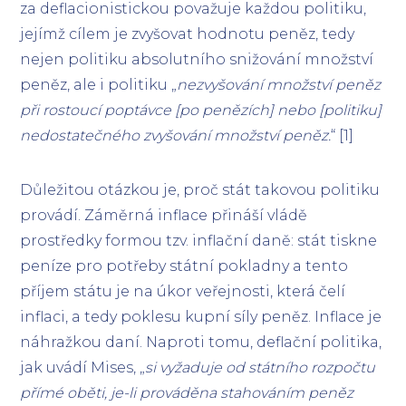
za deflacionistickou považuje každou politiku,
jejímž cílem je zvyšovat hodnotu peněz, tedy
nejen politiku absolutního snižování množství
peněz, ale i politiku „
nezvyšování množství peněz
při rostoucí poptávce [po penězích] nebo [politiku]
nedostatečného zvyšování množství peněz.
“ [1]
Důležitou otázkou je, proč stát takovou politiku
provádí. Záměrná inflace přináší vládě
prostředky formou tzv. inflační daně: stát tiskne
peníze pro potřeby státní pokladny a tento
příjem státu je na úkor veřejnosti, která čelí
inflaci, a tedy poklesu kupní síly peněz. Inflace je
náhražkou daní. Naproti tomu, deflační politika,
jak uvádí Mises, „
si vyžaduje od státního rozpočtu
přímé oběti, je-li prováděna stahováním peněz