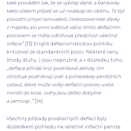
také prováděn tak, že se vybírají daně, a bankovky
takto státem přijaté se už nedávají do oběhu. To byl
původní úmysl osnovatelů československé dávky
z majetku po první světové válce; tímto deflačním
procesem se měla odčiňovat předchozí válečná
inflace.
“ [13] Engliš deflacionistickou politiku
kritizoval ze standardních pozic: Některé ceny
(mzdy, dluhy…) jsou nepružné, a v důsledku toho
„
deflace přináší krizi podnikové aktivity, tím
ohrožuje podnikový úvěr a pohledávky peněžních
ústavů, které může velký deflační proces uvést
rovněž do krize, úvěry jsou těžko dobytné
a zamrzají…
“ [14]
Všechny případy poválečných deflací byly
důsledkem pohledu na válečné inflační peníze