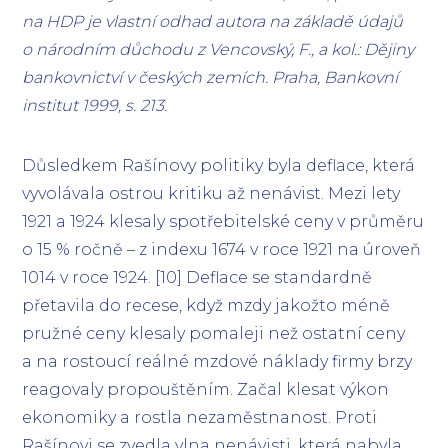
na HDP je vlastní odhad autora na základě údajů
o národním důchodu z Vencovský, F., a kol.: Dějiny
bankovnictví v českých zemích. Praha, Bankovní
institut 1999, s. 213.
Důsledkem Rašínovy politiky byla deflace, která
vyvolávala ostrou kritiku až nenávist. Mezi lety
1921 a 1924 klesaly spotřebitelské ceny v průměru
o 15 % ročně – z indexu 1674 v roce 1921 na úroveň
1014 v roce 1924. [10] Deflace se standardně
přetavila do recese, když mzdy jakožto méně
pružné ceny klesaly pomaleji než ostatní ceny
a na rostoucí reálné mzdové náklady firmy brzy
reagovaly propouštěním. Začal klesat výkon
ekonomiky a rostla nezaměstnanost. Proti
Rašínovi se zvedla vlna nenávisti, která nabyla