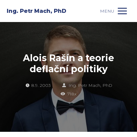
Ing. Petr Mach, PhD
MENU
Alois Rašín a teorie
deflační politiky
8.9. 2003
Ing. Petr Mach, PhD
718x