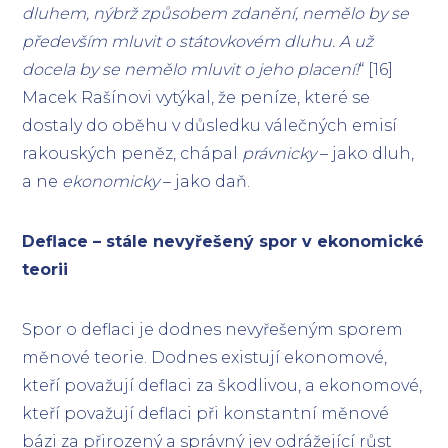
dluhem, nýbrž způsobem zdanění, nemělo by se
především mluvit o státovkovém dluhu. A už
docela by se nemělo mluvit o jeho placení!
“ [16]
Macek Rašínovi vytýkal, že peníze, které se
dostaly do oběhu v důsledku válečných emisí
rakouských peněz, chápal
právnicky
– jako dluh,
a ne
ekonomicky
– jako daň.
Deflace – stále nevyřešený spor v ekonomické
teorii
Spor o deflaci je dodnes nevyřešeným sporem
měnové teorie. Dodnes existují ekonomové,
kteří považují deflaci za škodlivou, a ekonomové,
kteří považují deflaci při konstantní měnové
bázi za přirozený a správný jev odrážející růst