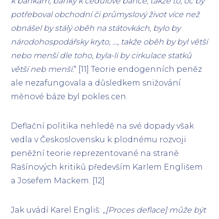
k bankám, banky k cedulové bance, takže to, oč by
potřeboval obchodní či průmyslový život více než
obnášel by stálý oběh na státovkách, bylo by
národohospodářsky kryto, …, takže oběh by byl větší
nebo menší dle toho, byla-li by cirkulace statků
větší neb menší.
“ [11] Teorie endogenních peněz
ale nezafungovala a důsledkem snižování
měnové báze byl pokles cen.
Deflační politika nehledě na své dopady však
vedla v Československu k plodnému rozvoji
peněžní teorie reprezentované na straně
Rašínových kritiků především Karlem Englišem
a Josefem Mackem. [12]
Jak uvádí Karel Engliš: „
[Proces deflace] může být