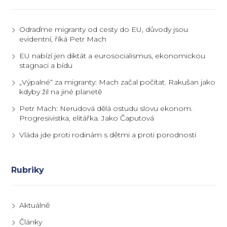
Odraďme migranty od cesty do EU, důvody jsou
evidentní, říká Petr Mach
EU nabízí jen diktát a eurosocialismus, ekonomickou
stagnaci a bídu
„Výpalné“ za migranty: Mach začal počítat. Rakušan jako
kdyby žil na jiné planetě
Petr Mach: Nerudová dělá ostudu slovu ekonom.
Progresivistka, elitářka. Jako Čaputová
Vláda jde proti rodinám s dětmi a proti porodnosti
Rubriky
Aktuálně
Články