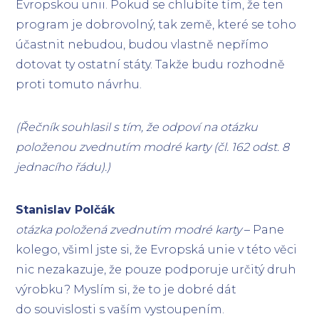
Evropskou unii. Pokud se chlubíte tím, že ten
program je dobrovolný, tak země, které se toho
účastnit nebudou, budou vlastně nepřímo
dotovat ty ostatní státy. Takže budu rozhodně
proti tomuto návrhu.
(Řečník souhlasil s tím, že odpoví na otázku
položenou zvednutím modré karty (čl. 162 odst. 8
jednacího řádu).)
Stanislav Polčák
otázka položená zvednutím modré karty
– Pane
kolego, všiml jste si, že Evropská unie v této věci
nic nezakazuje, že pouze podporuje určitý druh
výrobku? Myslím si, že to je dobré dát
do souvislosti s vaším vystoupením.