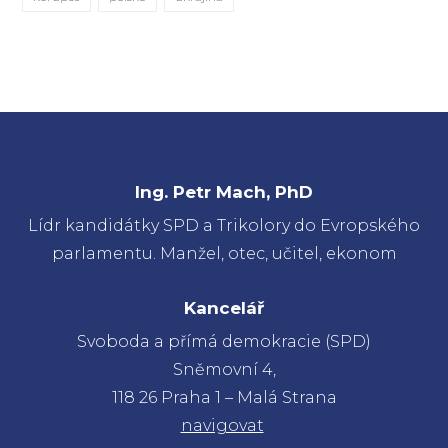
Ing. Petr Mach, PhD
Lídr kandidátky SPD a Trikolory do Evropského
parlamentu. Manžel, otec, učitel, ekonom
Kancelář
Svoboda a přímá demokracie (SPD)
Sněmovní 4,
118 26 Praha 1 – Malá Strana
navigovat