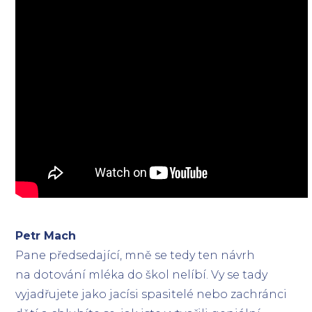
Petr Mach
Pane předsedající, mně se tedy ten návrh
na dotování mléka do škol nelíbí. Vy se tady
vyjadřujete jako jacísi spasitelé nebo zachránci