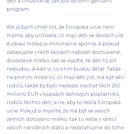
dětí a chlubíte se, jak jste vytvořili geniální
program.
Ale já bych chtěl říct, že Evropská unie není
máma, aby určovala, co mají děti ve školách jíst.
A zdraví mléka je minimálně sporné. A pokud
zakazujete v těch školách nabízet dochucené,
doslazené mléko, tak se vsaďte, že děti to pít
nebudou. A kdo ví, co s tím budou dělat. Takže
na prvním místě to, co mají děti jíst, má být věcí
rodičů, takže by bylo nejlepší nechat těch 250
milionů EUR v kapsách daňových poplatníků,
rodičů těchto dětí, a ne, aby to řešila Evropská
unie. Pokud si myslíte, že má být ve vašich
zemích dotováno mléko, tak to řešte v rámci
vašich národních států a nezatahujme do toho