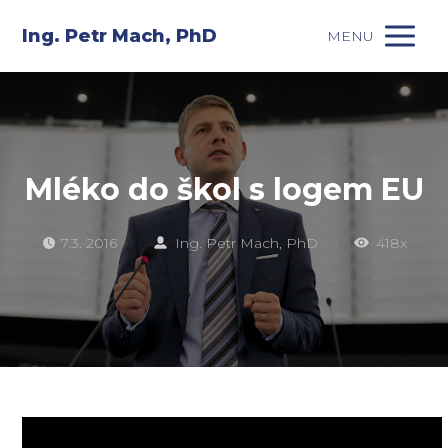
Ing. Petr Mach, PhD
MENU
Mléko do škol s logem EU
7.3. 2016
Ing. Petr Mach, PhD
418x