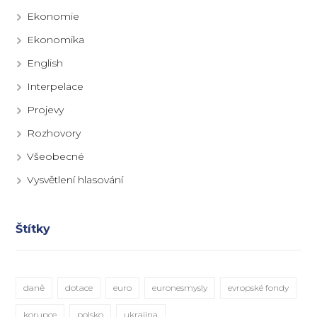
Ekonomie
Ekonomika
English
Interpelace
Projevy
Rozhovory
Všeobecné
Vysvětlení hlasování
Štítky
daně
dotace
euro
euronesmysly
evropské fondy
korupce
polsko
ukrajina