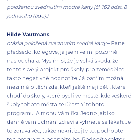
položenou zvednutím modré karty (čl. 162 odst. 8
jednacího řádu).)
Hilde Vautmans
otázka položená zvednutím modré karty
– Pane
předsedo, kolegové, já jsem velmi pozorně
naslouchala. Myslím si, že je velká škoda, že
tento skvělý projekt pro školy, pro zemědělce,
takto negativně hodnotíte. Já patřím možná
mezi málo těch zde, kteří ještě mají děti, které
chodí do školy, které bydlí ve městě, kde veškeré
školy tohoto města se účastní tohoto
programu. A mohu Vám říci: Jedno jablko
denně vám uchrání zdraví a vyhnete se lékaři. Je
to zdravá věc, takže nekritizujte to, pochopte
ten program a podpořte ho. Podpořte sektor