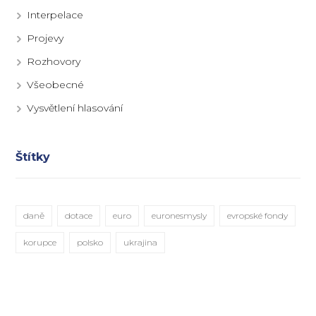
Interpelace
Projevy
Rozhovory
Všeobecné
Vysvětlení hlasování
Štítky
daně
dotace
euro
euronesmysly
evropské fondy
korupce
polsko
ukrajina