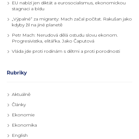
EU nabízí jen diktát a eurosocialismus, ekonomickou
stagnaci a bídu
„Výpalné“ za migranty: Mach začal počítat. Rakušan jako
kdyby žil na jiné planetě
Petr Mach: Nerudová dělá ostudu slovu ekonom.
Progresivistka, elitářka. Jako Čaputová
Vláda jde proti rodinám s dětmi a proti porodnosti
Rubriky
Aktuálně
Články
Ekonomie
Ekonomika
English