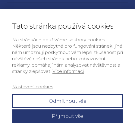
Náš program
Tato stránka používá cookies
Články a rozhovory
Na stránkách používáme soubory cookies.
Některé jsou nezbytné pro fungování stránek, jiné
nám umožňují poskytnout vám lepší zkušenost při
Práce v EP 2014-17
návštěvě našich stránek nebo zobrazování
reklamy, pomáhají nám analyzovat návštěvnost a
stránky zlepšovat.
Více informací
OOÚ a GDPR
Nastavení cookies
Kontakt
Odmítnout vše
© 1996 - 2026
Ing. Petr Mach, PhD
Přijmout vše
Zadavatel a zpracovatel:
SPD a Trikolora