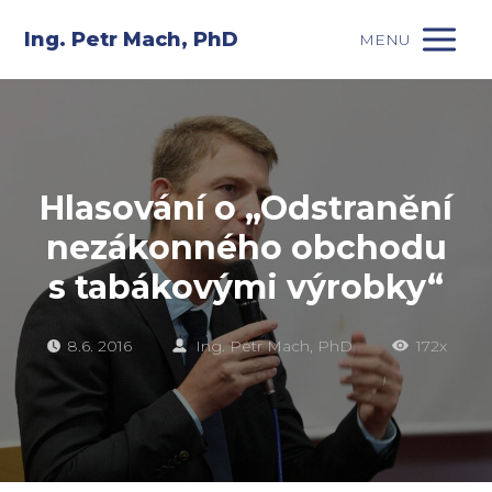
Ing. Petr Mach, PhD
MENU
Hlasování o „Odstranění
nezákonného obchodu
s tabákovými výrobky“
8.6. 2016
Ing. Petr Mach, PhD
172x