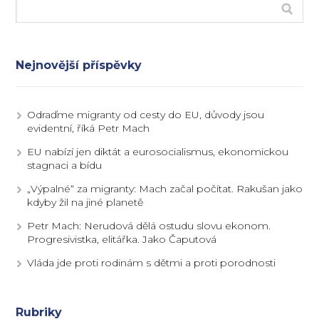
Nejnovější příspěvky
Odraďme migranty od cesty do EU, důvody jsou
evidentní, říká Petr Mach
EU nabízí jen diktát a eurosocialismus, ekonomickou
stagnaci a bídu
„Výpalné“ za migranty: Mach začal počítat. Rakušan jako
kdyby žil na jiné planetě
Petr Mach: Nerudová dělá ostudu slovu ekonom.
Progresivistka, elitářka. Jako Čaputová
Vláda jde proti rodinám s dětmi a proti porodnosti
Rubriky