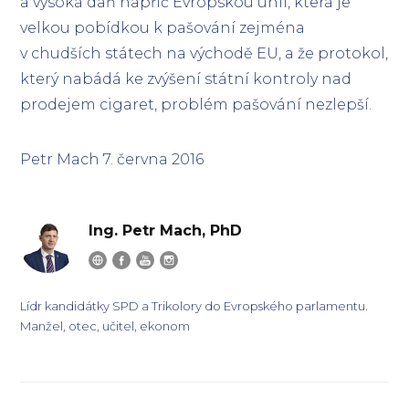
a vysoká daň napříč Evropskou unií, která je
velkou pobídkou k pašování zejména
v chudších státech na východě EU, a že protokol,
který nabádá ke zvýšení státní kontroly nad
prodejem cigaret, problém pašování nezlepší.
Petr Mach 7. června 2016
Ing. Petr Mach, PhD
Lídr kandidátky SPD a Trikolory do Evropského parlamentu.
Manžel, otec, učitel, ekonom