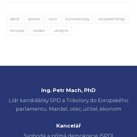
daně
dotace
euro
euronesmysly
evropské fondy
korupce
polsko
ukrajina
Ing. Petr Mach, PhD
Lídr kandidátky SPD a Trikolory do Evropského
parlamentu. Manžel, otec, učitel, ekonom
Kancelář
Svoboda a přímá demokracie (SPD)