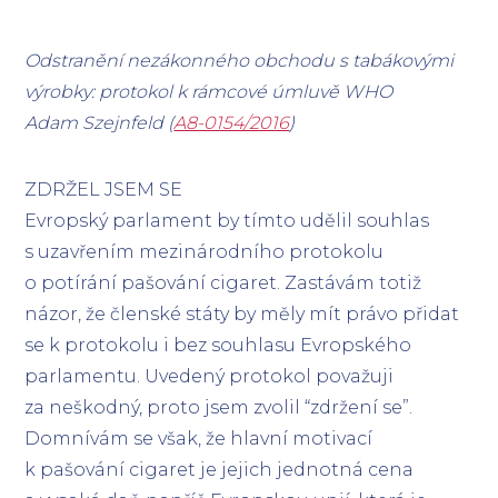
Odstranění nezákonného obchodu s tabákovými
výrobky: protokol k rámcové úmluvě WHO
Adam Szejnfeld (
A8-0154/2016
)
ZDRŽEL JSEM SE
Evropský parlament by tímto udělil souhlas
s uzavřením mezinárodního protokolu
o potírání pašování cigaret. Zastávám totiž
názor, že členské státy by měly mít právo přidat
se k protokolu i bez souhlasu Evropského
parlamentu. Uvedený protokol považuji
za neškodný, proto jsem zvolil “zdržení se”.
Domnívám se však, že hlavní motivací
k pašování cigaret je jejich jednotná cena