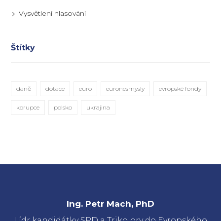
Vysvětlení hlasování
Štítky
daně
dotace
euro
euronesmysly
evropské fondy
korupce
polsko
ukrajina
Ing. Petr Mach, PhD
Lídr kandidátky SPD a Trikolory do Evropského