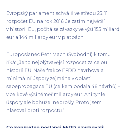
Evropský parlament schválil ve středu 25. 11.
rozpočet EU na rok 2016. Je zatím největší
v historii EU, počítá se závazky ve výši 155 miliard
eur a 144 miliardy eur v platbách.
Europoslanec Petr Mach (Svobodní) k tomu
říká: „Je to nejplýtvavější rozpočet za celou
historii EU. Naše frakce EFDD navrhovala
minimální úspory zejména v oblasti
sebepropagace EU (celkem podala 46 návrhů) –
v celkové výši téměř miliardy eur. Ani tyhle
úspory ale bohužel neprošly. Proto jsem
hlasoval proti rozpočtu.“
Co konkrétně poslanci EFDD navrhovali: