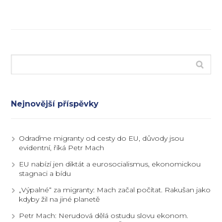
Nejnovější příspěvky
Odraďme migranty od cesty do EU, důvody jsou
evidentní, říká Petr Mach
EU nabízí jen diktát a eurosocialismus, ekonomickou
stagnaci a bídu
„Výpalné“ za migranty: Mach začal počítat. Rakušan jako
kdyby žil na jiné planetě
Petr Mach: Nerudová dělá ostudu slovu ekonom.