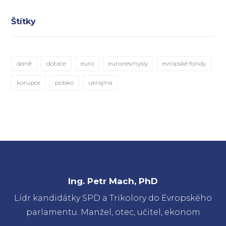
Štítky
daně
dotace
euro
euronesmysly
evropské fondy
korupce
polsko
ukrajina
Ing. Petr Mach, PhD
Lídr kandidátky SPD a Trikolory do Evropského
parlamentu. Manžel, otec, učitel, ekonom