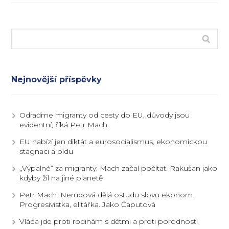
Nejnovější příspěvky
Odraďme migranty od cesty do EU, důvody jsou
evidentní, říká Petr Mach
EU nabízí jen diktát a eurosocialismus, ekonomickou
stagnaci a bídu
„Výpalné“ za migranty: Mach začal počítat. Rakušan jako
kdyby žil na jiné planetě
Petr Mach: Nerudová dělá ostudu slovu ekonom.
Progresivistka, elitářka. Jako Čaputová
Vláda jde proti rodinám s dětmi a proti porodnosti