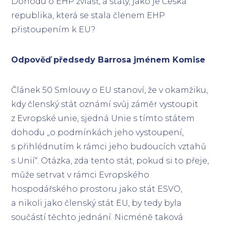
Dohodu o EHP zvlášť, a státy, jako je Česká
republika, která se stala členem EHP
přistoupením k EU?
Odpověď předsedy Barrosa jménem Komise
Článek 50 Smlouvy o EU stanoví, že v okamžiku,
kdy členský stát oznámí svůj záměr vystoupit
z Evropské unie, sjedná Unie s tímto státem
dohodu „o podmínkách jeho vystoupení,
s přihlédnutím k rámci jeho budoucích vztahů
s Unií“. Otázka, zda tento stát, pokud si to přeje,
může setrvat v rámci Evropského
hospodářského prostoru jako stát ESVO,
a nikoli jako členský stát EU, by tedy byla
součástí těchto jednání. Nicméně taková