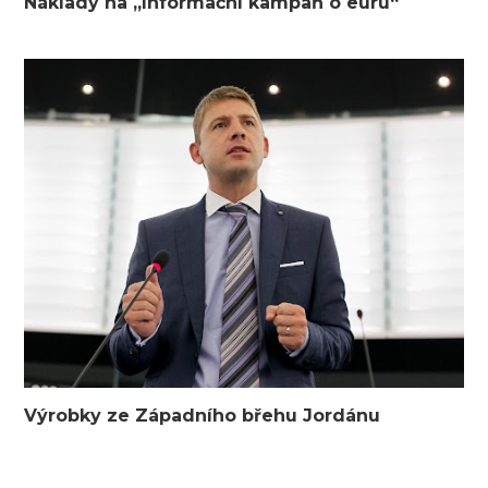
Náklady na „Informační kampaň o euru“
Výrobky ze Západního břehu Jordánu